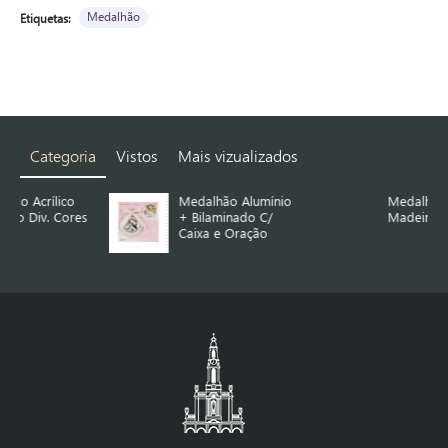
Medalhão
Etiquetas:
Categoria
Vistos
Mais vizualizados
Medalhão Alumínio
Medalhão Anjo em
es
+ Bilaminado C/
Madeira C/ Cortiça
Caixa e Oração