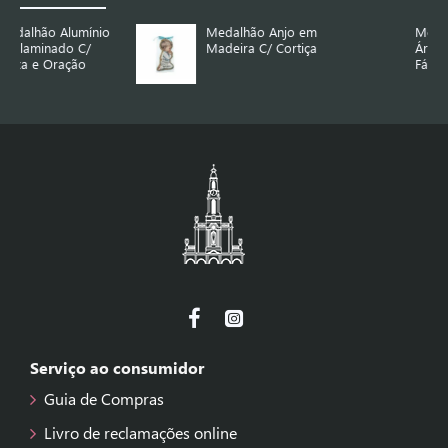
io
Medalhão Anjo em
Medalhão C/ Anjo e
Madeira C/ Cortiça
Árvore da Vida e Ap.
Fátima
Serviço ao consumidor
Guia de Compras
Livro de reclamações online