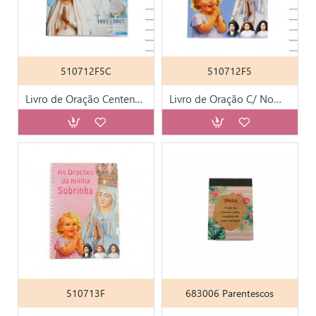
510712F5C
510712F5
Livro de Oração Centenário Aparições
Livro de Oração C/ Nomes - 95 Nomes
510713F
683006 Parentescos