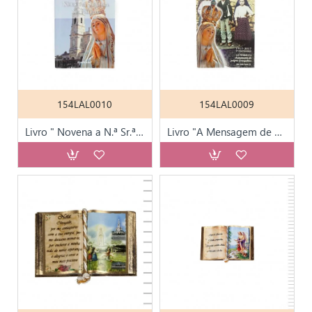
154LAL0010
154LAL0009
Livro " Novena a N.ª Sr.ª de Fátima" Div. Línguas
Livro "A Mensagem de Fátima" Diversas Linguas