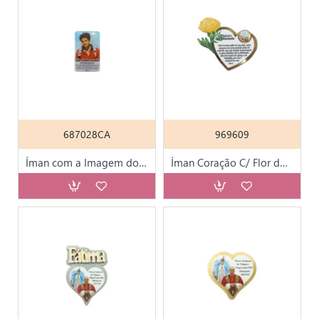
687028CA
969609
Íman com a Imagem do São Carlo Acutis
Íman Coração C/ Flor do Mês e Aparição de Fátima