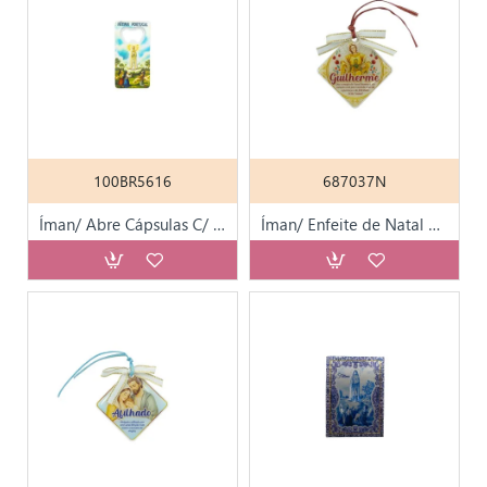
100BR5616
687037N
Íman/ Abre Cápsulas C/ Aparição de Fátima KN6071
Íman/ Enfeite de Natal Personalizado C/ Nome