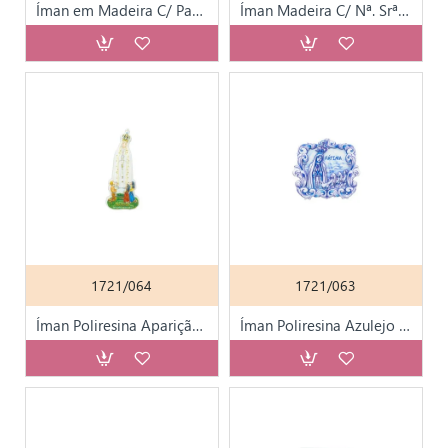
Íman em Madeira C/ Parentesco
Íman Madeira C/ Nª. Srª. Fátima e Santuário Colorido
1721/064
1721/063
Íman Poliresina Aparição de Fátima Color.
Íman Poliresina Azulejo Azul C/ Aparição