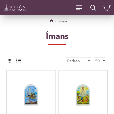
Ímans
Ímans