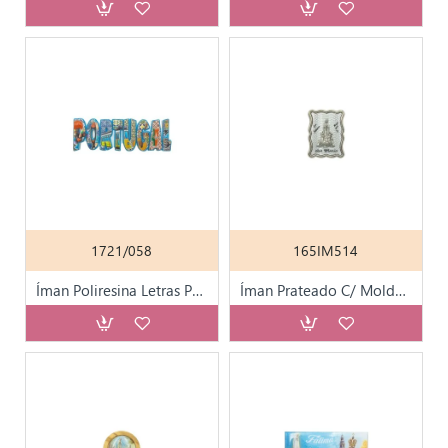
1721/058
165IM514
Íman Poliresina Letras Portugal C/ Div. Motivos
Íman Prateado C/ Moldura e Aparição de Metal