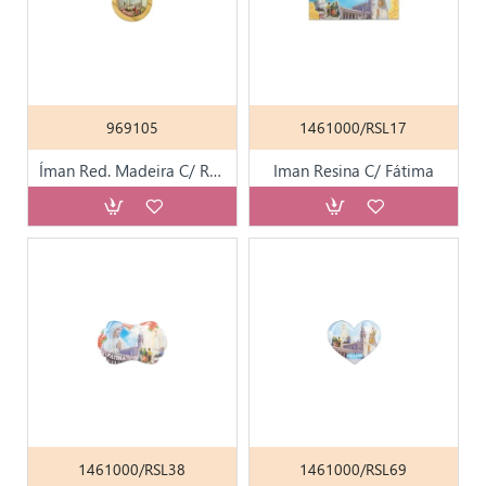
969105
1461000/RSL17
Íman Red. Madeira C/ Resina Color. Div. Santos
Iman Resina C/ Fátima
1461000/RSL38
1461000/RSL69