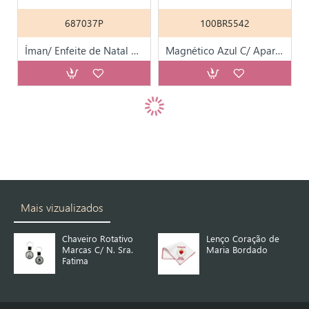
687037P
100BR5542
Íman/ Enfeite de Natal Personalizado C/ Parentesco
Magnético Azul C/ Aparição de Fátima+Azulejo KN6049
Mais vizualizados
Chaveiro Rotativo
Lenço Coração de
Marcas C/ N. Sra.
Maria Bordado
Fatima