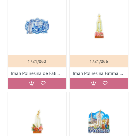
1721/060
1721/066
Íman Poliresina de Fátima Aparição/ Santuário Azul
Íman Poliresina Fátima Coroada C/ Flores