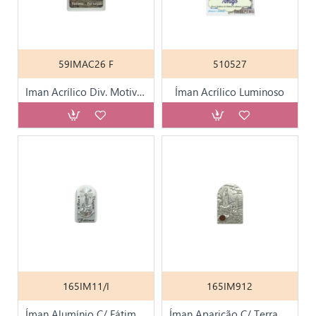
59IMAC26 F
510527
Iman Acrílico Div. Motivos
Íman Acrílico Luminoso
165IM11/I
165IM912
Íman Alumínio C/ Fátima Metal
Íman Aparição C/ Terra de Fátima