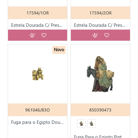
17594/1OR
17594/2OR
Estrela Dourada C/ Presépio 15cm
Estrela Dourada C/ Presépio 28cm
Novo
961046/83O
850390473
Fuga para o Egipto Dourada 5.5cm
Fuga Para o Egipto Pintada à Mão 25cm