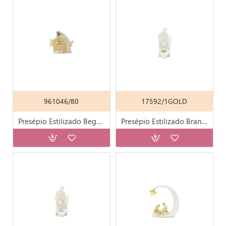
961046/80
17592/1GOLD
Presépio Estilizado Bege 5x6cm
Presépio Estilizado Branco 12cm