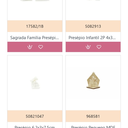
17582/1B
5082913
Sagrada Família Presépio Estilizada 12x10cm
Presépio Infantil 2P 4x3x8cm
50821047
968581
Presépio 6.2x3x7.5cm
Presépio Pequeno MDF