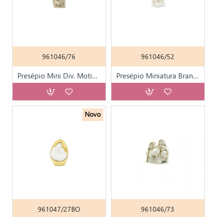
961046/76
961046/52
Presépio Mini Div. Motivos 4cm
Presépio Miniatura Branco C/ Dourado 3.5cm
Novo
961047/27BO
961046/73