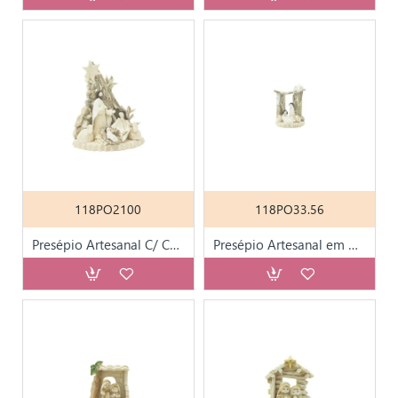
118PO2100
118PO33.56
Presépio Artesanal C/ Cabana Diversos Motivos
Presépio Artesanal em Grês e Porcelana