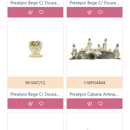
Presépio Bege C/ Dourado 7cm
Presépio Bege C/ Dourado 9cm
961047/12
118PO4404
Presépio Bege C/ Dourado Mãos C/ Coração 8cm
Presépio Cabana Artesanal Grande Grês/ Porcelana