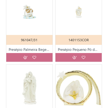
961047/31
1401153COR
Presépio Palmeira Bege C/ Dourado 7cm
Presépio Pequeno Pó de Pedra