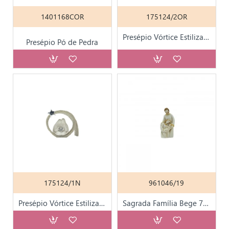
1401168COR
175124/2OR
Presépio Vórtice Estilizado C/ Estrela 30cm
Presépio Pó de Pedra
175124/1N
961046/19
Presépio Vórtice Estilizado C/ Estrela 9x12cm
Sagrada Família Bege 7cm