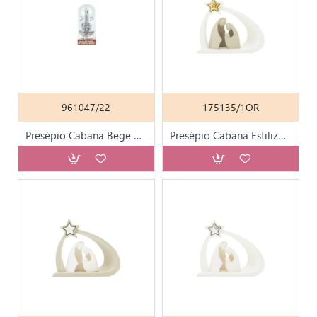
961047/22
175135/1OR
Presépio Cabana Bege C/ Dourado 7cm
Presépio Cabana Estilizado 13x11cm