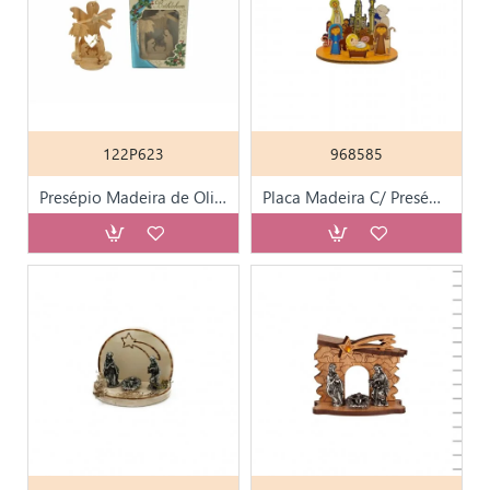
122P623
968585
Presépio Madeira de Oliveira Anjo C/ Cx. 6x8cm
Placa Madeira C/ Presépio e Fátima Colorida