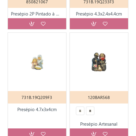
850821067
731B.19Q233F3
Presépio 2P Pintado à Mão 8.5x7x20cm
Presépio 4.3x2.4x4.4cm
731B.19Q209F3
120BAR568
Presépio 4.7x3x4cm
Presépio Artesanal