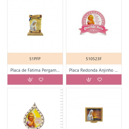
51PFP
510523F
Placa de Fátima Pergaminho
Placa Redonda Anjinho 12*10 cm