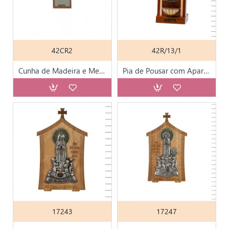
42CR2
42R/13/1
Cunha de Madeira e Metal com Fátima 11.4*6cm
Pia de Pousar com Aparição Metal 10,50 cm
17243
17247