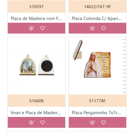
510597
14622/167-9F
Placa de Madeira com Fátima e Flores 19*15
Placa Colorida C/ Aparição de Fátima + Santuário
510408
511778F
Íman e Placa de Madeira, Capela de Nª Sra Fátima
Placa Pergaminho 7x7cm C/ N. Sra de Fátima