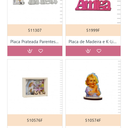
511307
51999F
Placa Prateada Parentesco
Placa de Madeira e K-Line 10*10cm
510576F
510574F