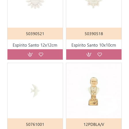
50390521
50390518
Espírito Santo 12x12cm
Espírito Santo 10x10cm
50761001
12PDBLA/V