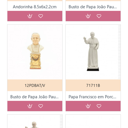
Andorinha 8.5x6x2.2cm
Busto de Papa João Paulo II Base Lisa Alta 22cm
12PDBAT/V
71711B
Busto de Papa João Paulo II Base Alta Trabalhada 28cm
Papa Francisco em Porcelana Branca 28cm