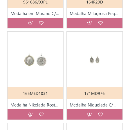
961086/03PL
164R29D
Medalha em Murano C/ Ap. de Fátima (Sortido)
Medalha Milagrosa Pequena Dourada
165MED1031
171MD976
Medalha Nikelada Rosto Vs Aparição de Fátima 3cm
Medalha Niquelada C/ Sagrado Coração de Jesus