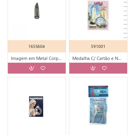
165S604
591001
Imagem em Metal Corpo inteiro Nª Sra de Fátima
Medalha C/ Cartão e Nome - 200 Nomes