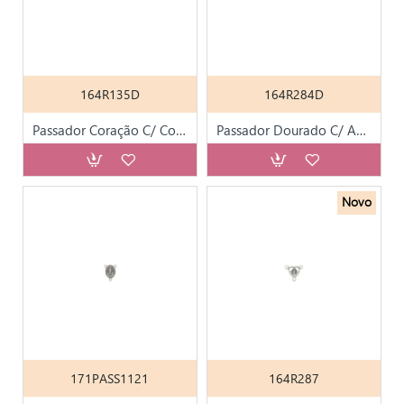
164R135D
164R284D
Passador Coração C/ Coroada Dourado
Passador Dourado C/ Aparição de Fátima
Novo
171PASS1121
164R287