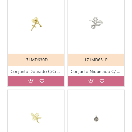
171MD630D
171MD631P
Conjunto Dourado C/Cruz Chave do Céu e Agnus Dei
Conjunto Niquelado C/ 5 Peças