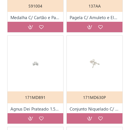
591004
137AA
Medalha C/ Cartão e Parentesco
Pagela C/ Amuleto e Elementos Protetores
171MD891
171MD630P
Agnus Dei Prateado 1.5cm
Conjunto Niquelado C/ Cruz Chave do Céu e Agnus Dei