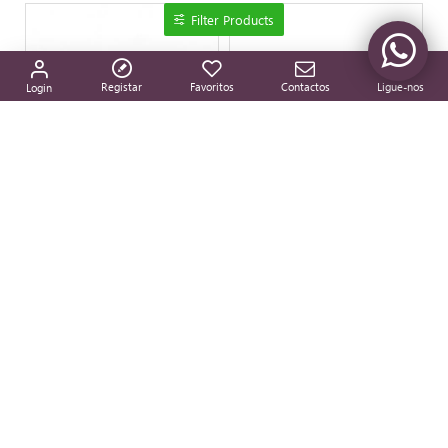
Filter Products
Registar
Favoritos
Contactos
Ligue-nos
Login
961062/08 Comunhão
961062/08 São Cristóvão
Medalha Argentada C/ Diversos Santos T23
Medalha Argentada C/ Diversos Santos T23