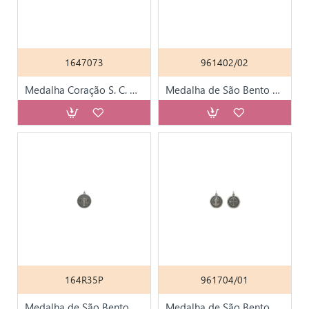
1647073
961402/02
Medalha Coração S. C. Acutis Vs Aparição
Medalha de São Bento D. 1,4cm
164R35P
961704/01
Medalha de São Bento Prateada 3cm
Medalha de São Bento Prateada D. 2.2cm