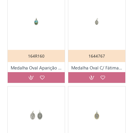
164R160
1644767
Medalha Oval Aparição Colorida Vs Pomba da Paz
Medalha Oval C/ Fátima Prateada