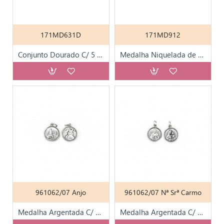
171MD631D
171MD912
Conjunto Dourado C/ 5 Peças
Medalha Niquelada de Nª Srª de Fátima 1.5cm
961062/07 Anjo
961062/07 Nª Srª Carmo
Medalha Argentada C/ Diversos Santos T15
Medalha Argentada C/ Diversos Santos T15