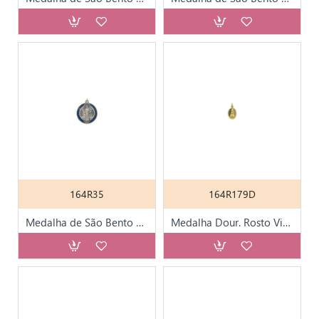
164R35
164R179D
Medalha de São Bento Prateada e Azul 3cm
Medalha Dour. Rosto Virgem vs Aparição Pequena