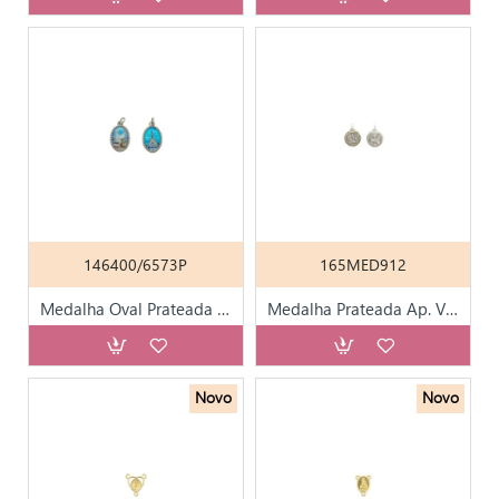
146400/6573P
165MED912
Medalha Oval Prateada de Fátima
Medalha Prateada Ap. Vs S. C. Jesus C/ Friso Dourado
Novo
Novo