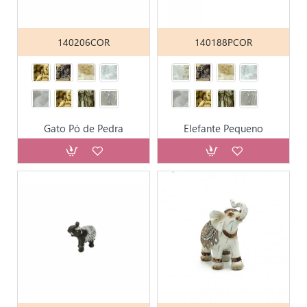
140206COR
140188PCOR
Gato Pó de Pedra
Elefante Pequeno