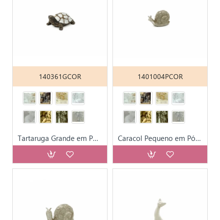
140361GCOR
1401004PCOR
Tartaruga Grande em Pó de Pedra
Caracol Pequeno em Pó de Pedra