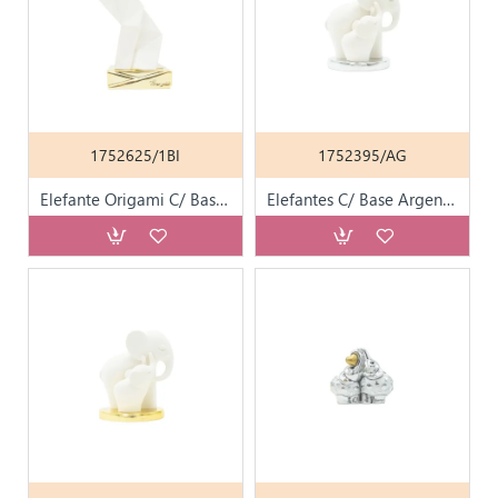
1752625/1BI
1752395/AG
Elefante Origami C/ Base Dourada 16cm
Elefantes C/ Base Argentada 9.5cm