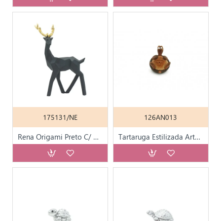
175131/NE
126AN013
Rena Origami Preto C/ Dourado 30cm
Tartaruga Estilizada Artesanal 03