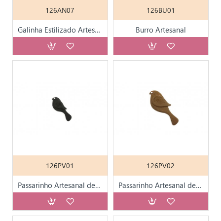
126AN07
126BU01
Galinha Estilizado Artesanal
Burro Artesanal
126PV01
126PV02
Passarinho Artesanal de Viana Pequeno
Passarinho Artesanal de Viana Grande