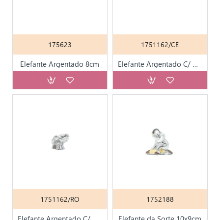
175623
1751162/CE
Elefante Argentado 8cm
Elefante Argentado C/ Azul 5x3cm
1751162/RO
1752188
Elefante Argentado C/ Cor de Rosa 5x3cm
Elefante da Sorte 10x9cm