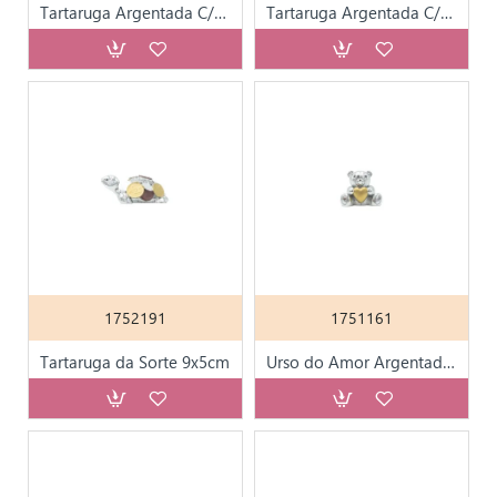
Tartaruga Argentada C/ Azul 5x3cm
Tartaruga Argentada C/ Cor de Rosa 5x3cm
1752191
1751161
Tartaruga da Sorte 9x5cm
Urso do Amor Argentado 5x3cm