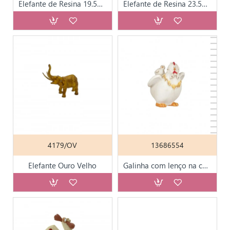
Elefante de Resina 19.50cm
Elefante de Resina 23.50cm
4179/OV
13686554
Elefante Ouro Velho
Galinha com lenço na cabeça