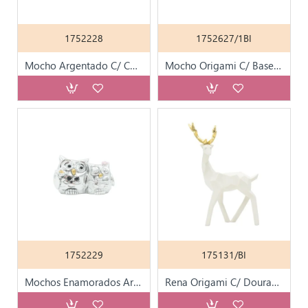
1752228
1752627/1BI
Mocho Argentado C/ Corações 6.5cm
Mocho Origami C/ Base Dourada 13cm
1752229
175131/BI
Mochos Enamorados Argentados 9x6cm
Rena Origami C/ Dourado 30cm