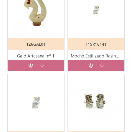
126GAL01
119R18141
Galo Artesanal nº 1
Mocho Estilizado Resina e Bilaminado 4 x 5.5 cm