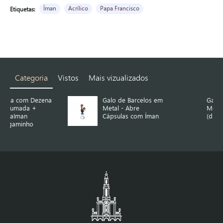
Íman
Acrílico
Papa Francisco
Etiquetas:
Categoria
Vistos
Mais vizualizados
na
Galo de Barcelos em
Galo de Barcelos em
Metal - Abre
Metal - Íman
Cápsulas com Íman
(diversas cores)