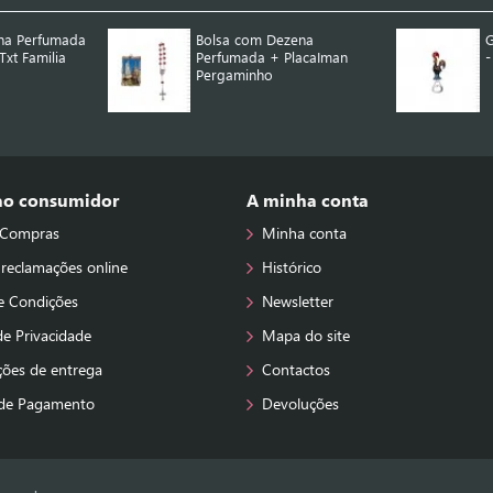
na Perfumada
Bolsa com Dezena
G
xt Familia
Perfumada + PlacaIman
-
Pergaminho
 ao consumidor
A minha conta
 Compras
Minha conta
 reclamações online
Histórico
e Condições
Newsletter
 de Privacidade
Mapa do site
ções de entrega
Contactos
de Pagamento
Devoluções