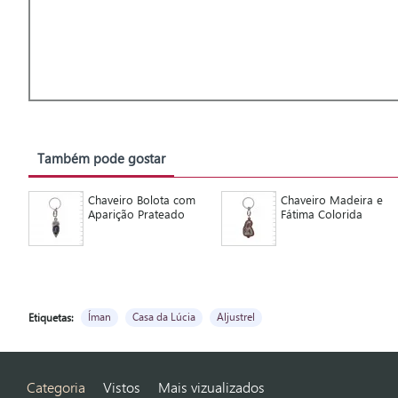
Também pode gostar
Chaveiro Bolota com
Chaveiro Madeira e
Aparição Prateado
Fátima Colorida
Íman
Casa da Lúcia
Aljustrel
Etiquetas:
Categoria
Vistos
Mais vizualizados