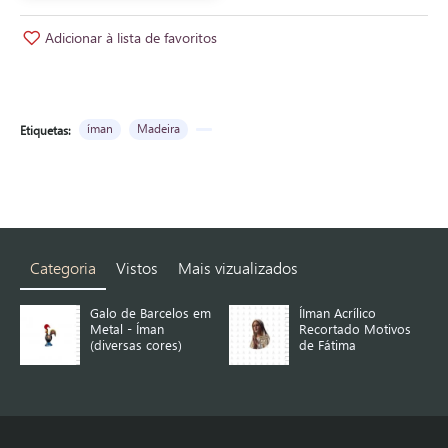
Adicionar à lista de favoritos
íman
Madeira
Etiquetas:
Categoria
Vistos
Mais vizualizados
m
Galo de Barcelos em
ÍIman Acrílico
Metal - Íman
Recortado Motivos
(diversas cores)
de Fátima