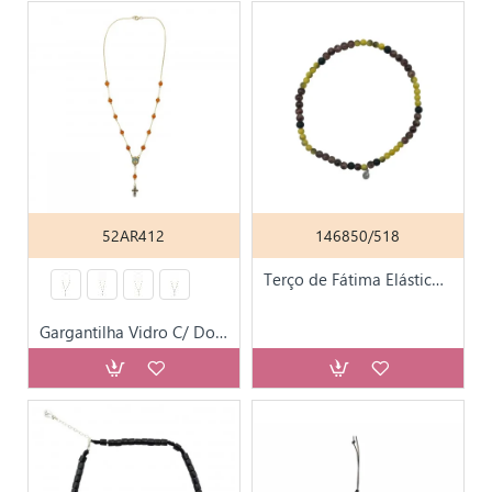
52AR412
146850/518
Terço de Fátima Elástico Conta de Pedra
Gargantilha Vidro C/ Dourado