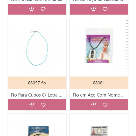
68057 fio
68061
Fio Para Cubos C/ Letra P/ Fio Criança 68053
Fio em Aço Com Nome 144 Nomes