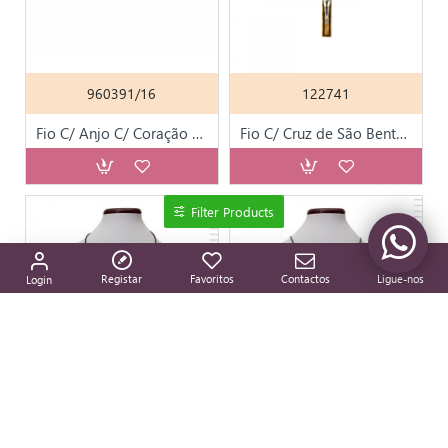
960391/16
122741
Fio C/ Anjo C/ Coração em Madeira
Fio C/ Cruz de São Bento M. Oliveira Cristo Nikelado
Filter Products
Registar
Favoritos
Contactos
Ligue-nos
Login
69M0092-02
69M0092-05
Fio com Medalha Coração de Fátima Preto
Fio com Medalha Coração de Fátima Azul Cobalto