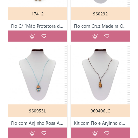
17412
960232
Fio C/ "Mão Protetora de N. Sra de Fátima"
Fio com Cruz Madeira Oliveira e Cristo Esmalte
960953L
960406LC
Fio com Anjinho Rosa Azul
Kit com Fio e Anjinho de Madeira 02R