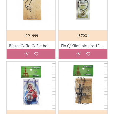
1221999
137001
Blister C/ Fio C/ Símbolo da Fé em Aço e Pagela
Fio C/ Silmbolo dos 12 Signos em Aço e Pagela