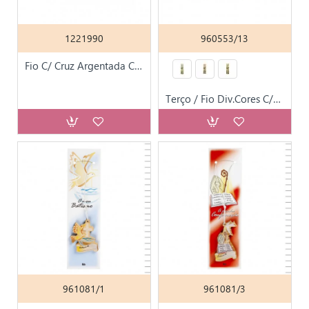
1221990
960553/13
Fio C/ Cruz Argentada C/ Caixa
Terço / Fio Div.Cores C/Medalha Anjo + Cruz Comunhão
961081/1
961081/3