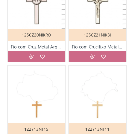
125CZ20NIKRO
125CZ21NIKBI
Fio com Cruz Metal Argentada e Rosa
Fio com Crucifixo Metal Argentado e Branco
122713NT15
122713NT11