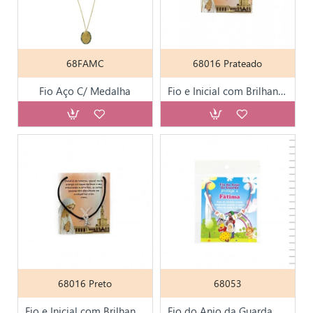
68FAMC
68016 Prateado
Fio Aço C/ Medalha
Fio e Inicial com Brilhantes Prateado
68016 Preto
68053
Fio e Inicial com Brilhantes Preto
Fio do Anjo da Guarda Personalizado 144 Nomes