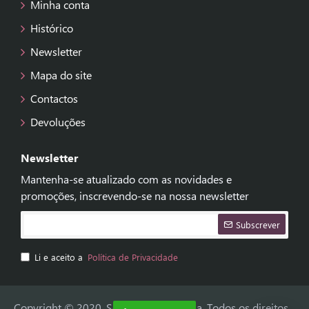
Minha conta
Histórico
Newsletter
Mapa do site
Contactos
Devoluções
Newsletter
Mantenha-se atualizado com as novidades e
promoções, inscrevendo-se na nossa newsletter
Subscrever
Li e aceito a
Política de Privacidade
Copyright © 2020, Selecções de Fátima, Todos os direitos