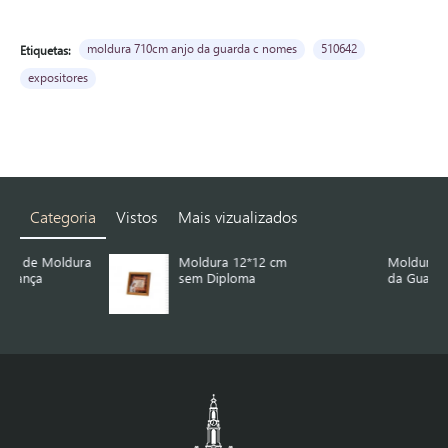
moldura 710cm anjo da guarda c nomes
510642
Etiquetas:
expositores
Categoria
Vistos
Mais vizualizados
ra
Moldura 12*12 cm
Moldura 14*18 Anjo
sem Diploma
da Guarda