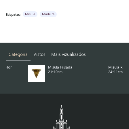
Mísula
Madeira
Etiquetas:
Categoria
Vistos
Mais vizualizados
Mísula Frisada
Mísula P. Madeira
21*10cm
24*11cm