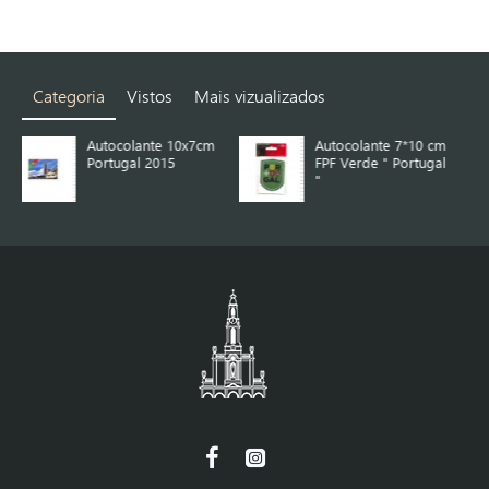
Categoria
Vistos
Mais vizualizados
colante 10x7cm
Autocolante 7*10 cm
Autocolan
ugal 2015
FPF Verde " Portugal
FPF Verde
"
Branco