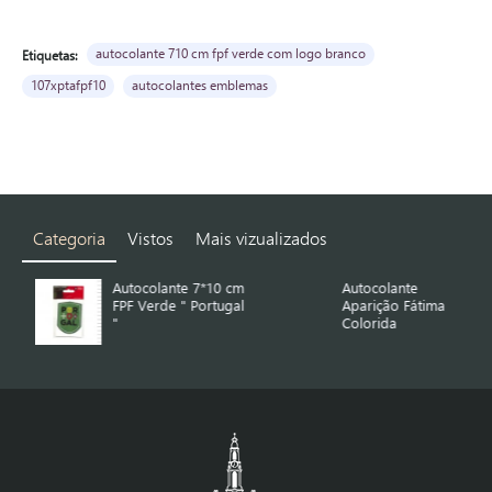
autocolante 710 cm fpf verde com logo branco
Etiquetas:
107xptafpf10
autocolantes emblemas
Categoria
Vistos
Mais vizualizados
Autocolante 7*10 cm
Autocolante
FPF Verde " Portugal
Aparição Fátima
"
Colorida