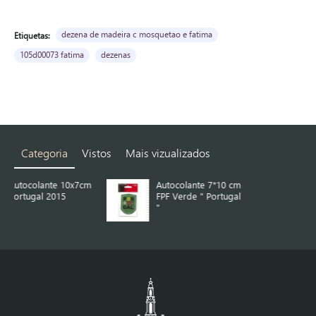
dezena de madeira c mosquetao e fatima
Etiquetas:
105d00073 fatima
dezenas
Categoria
Vistos
Mais vizualizados
x7cm
Autocolante 7*10 cm
Autocolante 7*10 cm
FPF Verde " Portugal
FPF Verde com Logo
"
Branco