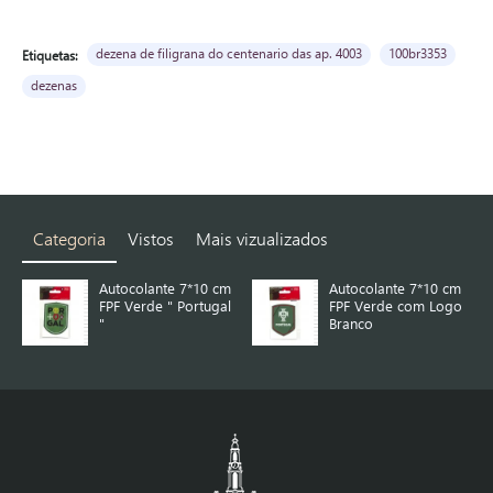
dezena de filigrana do centenario das ap. 4003
100br3353
Etiquetas:
dezenas
Categoria
Vistos
Mais vizualizados
Autocolante 7*10 cm
Autocolante 7*10 cm
FPF Verde " Portugal
FPF Verde com Logo
"
Branco