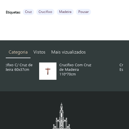
Cruz
Crucifixo
Madeira
Pousar
Etiquetas:
Categoria
Vistos
Mais vizualizados
 de
Crucifixo Com Cruz
Crucifixo com
m
de Madeira
Esplendor de Pé
110*70cm