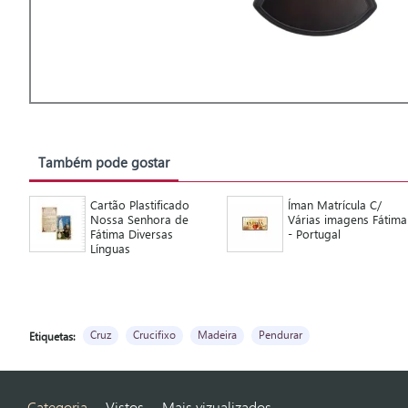
Também pode gostar
Cartão Plastificado
Íman Matrícula C/
Nossa Senhora de
Várias imagens Fátima
Fátima Diversas
- Portugal
Línguas
Cruz
Crucifixo
Madeira
Pendurar
Etiquetas:
Categoria
Vistos
Mais vizualizados