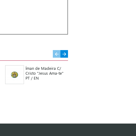
Íman de Madeira C/
Íman de Madeira C/
Cristo "Jesus Ama-te"
Cristo "Amo-te" PT /
PT / EN
EN