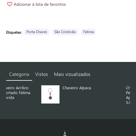
Adicionar à lista de favoritos
Porta Chaves
São Cristóvão
Fátima
Etiquetas:
Categoria
Vistos
Mais vizualizados
Chaveiro Alpaca
Chaveiro Alpaca
Pergaminho
Ap.Fátima e
S.Cristóvão