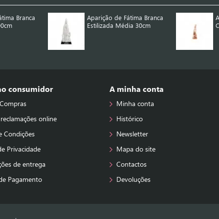
átima Branca
Aparição de Fátima Branca
A
00cm
Estilizada Média 30cm
C
 ao consumidor
A minha conta
 Compras
Minha conta
 reclamações online
Histórico
e Condições
Newsletter
 de Privacidade
Mapa do site
ções de entrega
Contactos
de Pagamento
Devoluções