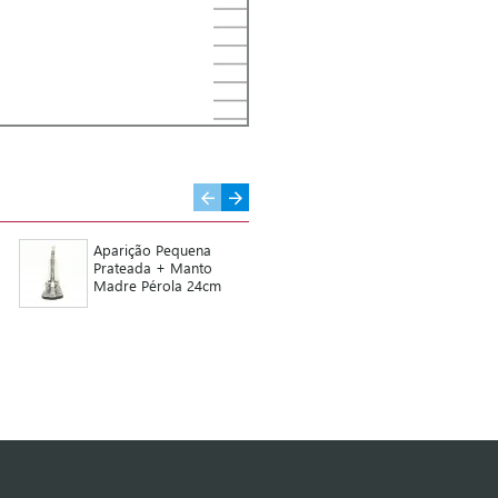
Aparição Pequena
Anjo Acrílico C/
Prateada + Manto
Oração - 160 Nomes
Madre Pérola 24cm