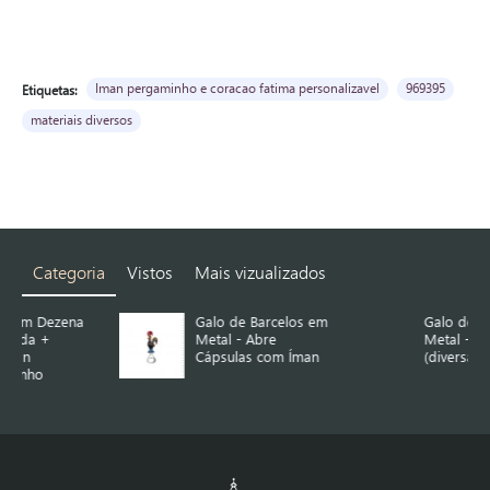
Iman pergaminho e coracao fatima personalizavel
969395
Etiquetas:
materiais diversos
Categoria
Vistos
Mais vizualizados
na
Galo de Barcelos em
Galo de Barcelos em
Metal - Abre
Metal - Íman
Cápsulas com Íman
(diversas cores)