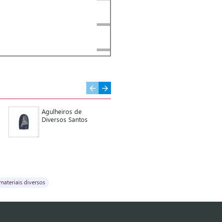
Agulheiros de
Coroa de Filigrana
Diversos Santos
Metal nº 8 Com
Pedras 3,6 cm
Diâmetro
materiais diversos