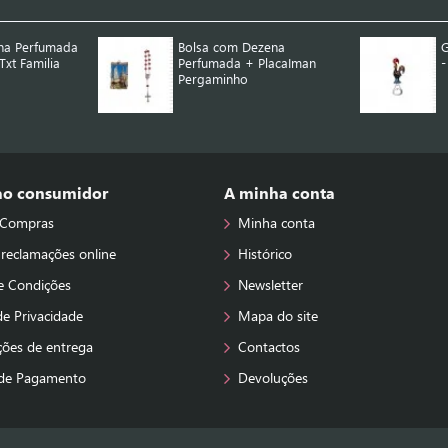
na Perfumada
Bolsa com Dezena
G
xt Familia
Perfumada + PlacaIman
-
Pergaminho
 ao consumidor
A minha conta
 Compras
Minha conta
 reclamações online
Histórico
e Condições
Newsletter
 de Privacidade
Mapa do site
ções de entrega
Contactos
de Pagamento
Devoluções