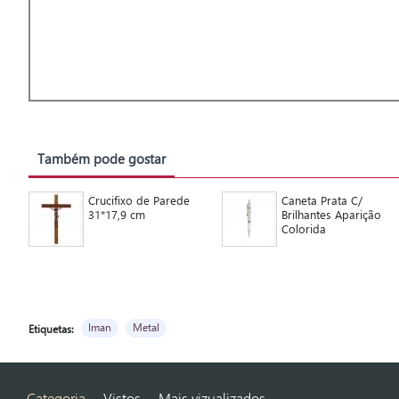
Também pode gostar
Crucifixo de Parede
Caneta Prata C/
31*17,9 cm
Brilhantes Aparição
Colorida
Iman
Metal
Etiquetas:
Categoria
Vistos
Mais vizualizados