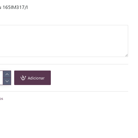
u 165IM317/I
Adicionar
tos