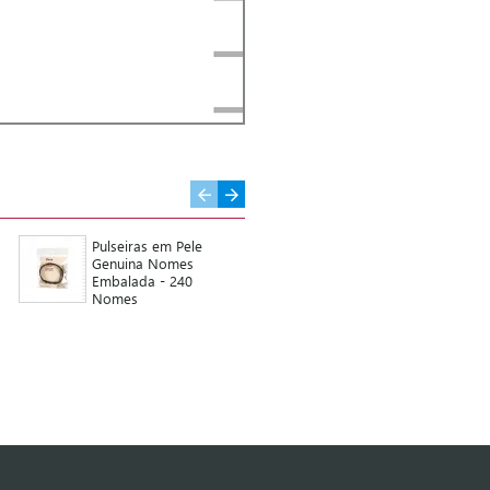
Pulseiras em Pele
Íman Coração C/ K-
Genuina Nomes
Line - 36 Parentescos
Embalada - 240
Nomes