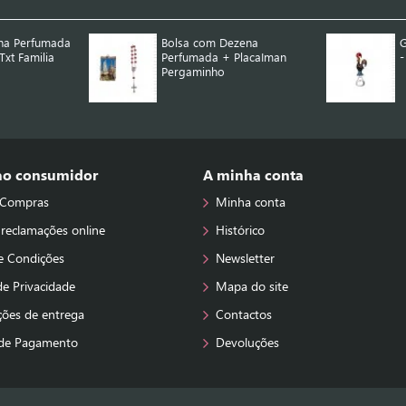
na Perfumada
Bolsa com Dezena
G
xt Familia
Perfumada + PlacaIman
-
Pergaminho
 ao consumidor
A minha conta
 Compras
Minha conta
 reclamações online
Histórico
e Condições
Newsletter
 de Privacidade
Mapa do site
ções de entrega
Contactos
de Pagamento
Devoluções