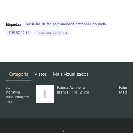
nossa sra. de fatima bilaminada prateada e dourada
Etiquetas:
119120116-32
nossa sra. de fatima
Categoria
Vistos
Mais vizualizados
Fátima Azinheira
Fátima Azinheira de
Branca(114) -21cm
Madeira 1.05 m
em