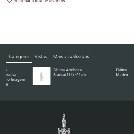
Adicionar à lista de favoritos
Categoria
Vistos
Mais vizualizados
Fátima Azinheira
Fátima Azinheira de
Branca(114) -21cm
Madeira 1.05 m
m