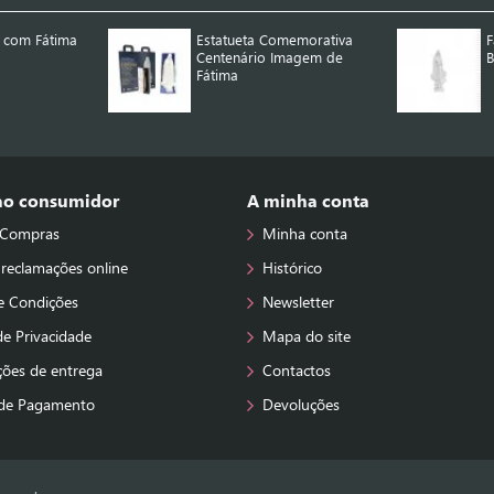
 com Fátima
Estatueta Comemorativa
F
Centenário Imagem de
B
Fátima
 ao consumidor
A minha conta
 Compras
Minha conta
 reclamações online
Histórico
e Condições
Newsletter
 de Privacidade
Mapa do site
ções de entrega
Contactos
de Pagamento
Devoluções