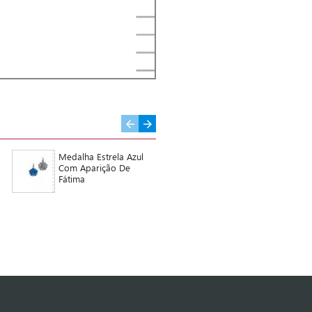
Medalha Estrela Azul
Medalha Oval Oxidada
Com Aparição De
com Virgem/ Aparição
Fátima