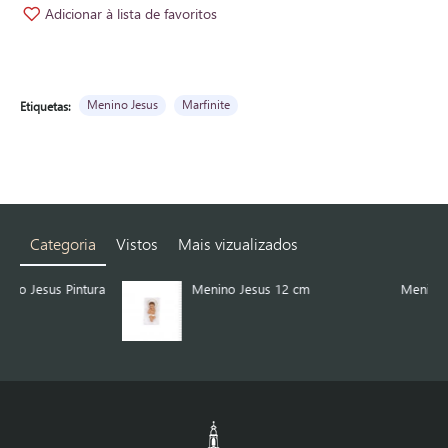
Adicionar à lista de favoritos
Menino Jesus
Marfinite
Etiquetas:
Categoria
Vistos
Mais vizualizados
ura
Menino Jesus 12 cm
Menino Jesus 12 cm