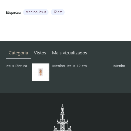
Menino Jesus
12 cm
Etiquetas:
Categoria
Vistos
Mais vizualizados
ura
Menino Jesus 12 cm
Menino Jesus 12 cm