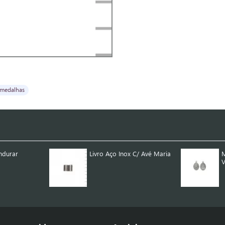
medalhas
ndurar
Livro Aço Inox C/ Avé Maria
M
V