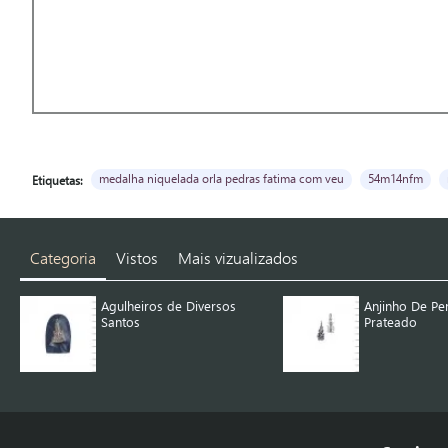
medalha niquelada orla pedras fatima com veu
54m14nfm
Etiquetas:
Categoria
Vistos
Mais vizualizados
Agulheiros de Diversos
Anjinho De Pe
Santos
Prateado