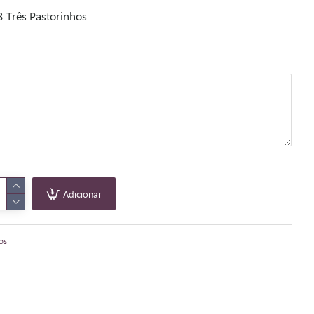
 Três Pastorinhos
Adicionar
tos