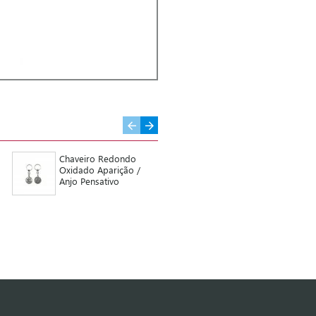
Chaveiro Redondo
Medalha Dupla
Oxidado Aparição /
Dourada e Resina
Anjo Pensativo
Color. Div. Santos