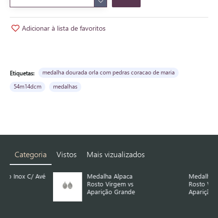
Adicionar à lista de favoritos
medalha dourada orla com pedras coracao de maria
Etiquetas:
54m14dcm
medalhas
Categoria
Vistos
Mais vizualizados
Avé
Medalha Alpaca
Medalha Alpaca
Rosto Virgem vs
Rosto Virgem vs
Aparição Grande
Aparição Média