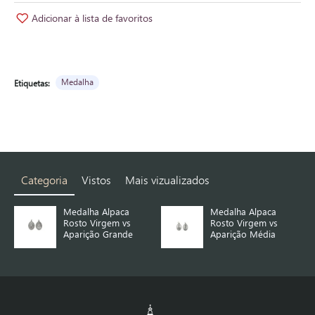
Adicionar à lista de favoritos
Medalha
Etiquetas:
Categoria
Vistos
Mais vizualizados
é
Medalha Alpaca
Medalha Alpaca
Rosto Virgem vs
Rosto Virgem vs
Aparição Grande
Aparição Média