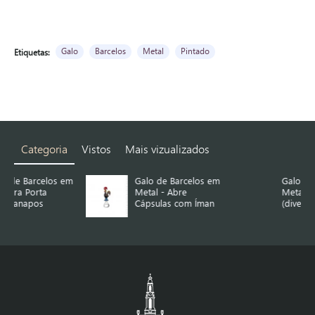
Galo
Barcelos
Metal
Pintado
Etiquetas:
Categoria
Vistos
Mais vizualizados
 em
Galo de Barcelos em
Galo de Barcelos em
Metal - Abre
Metal - Íman
Cápsulas com Íman
(diversas cores)