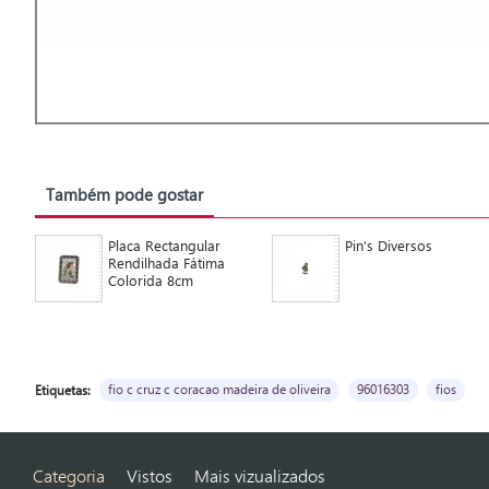
Também pode gostar
Placa Rectangular
Pin's Diversos
Rendilhada Fátima
Colorida 8cm
fio c cruz c coracao madeira de oliveira
96016303
fios
Etiquetas:
Categoria
Vistos
Mais vizualizados