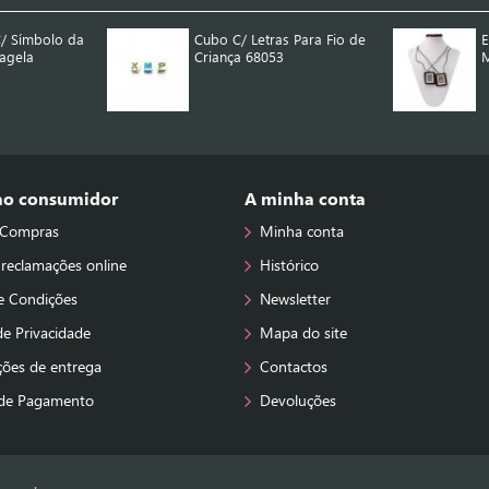
 C/ Símbolo da
Cubo C/ Letras Para Fio de
E
agela
Criança 68053
 ao consumidor
A minha conta
 Compras
Minha conta
 reclamações online
Histórico
e Condições
Newsletter
 de Privacidade
Mapa do site
ções de entrega
Contactos
de Pagamento
Devoluções