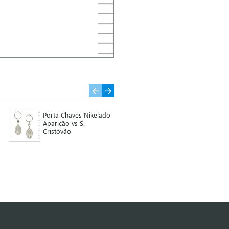
Porta Chaves Nikelado
Porta Chaves Madeira
Aparição vs S.
de Oliveira e Metal
Cristóvão
com Pai Nosso