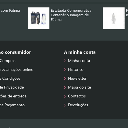
 com Fátima
Estatueta Comemorativa
F
Centenário Imagem de
B
Fátima
 ao consumidor
A minha conta
 Compras
Minha conta
 reclamações online
Histórico
e Condições
Newsletter
 de Privacidade
Mapa do site
ções de entrega
Contactos
de Pagamento
Devoluções