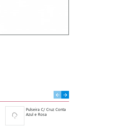
Pulseira C/ Cruz Conta
Pulseira de Criança
Azul e Rosa
Contas Coloridas Avé
Maria