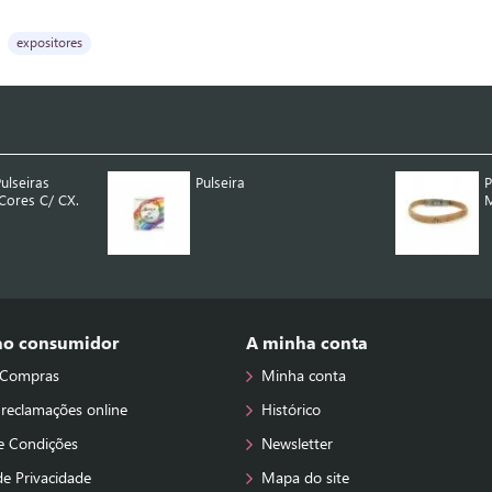
expositores
ulseiras
Pulseira
P
Cores C/ CX.
M
 ao consumidor
A minha conta
 Compras
Minha conta
 reclamações online
Histórico
e Condições
Newsletter
 de Privacidade
Mapa do site