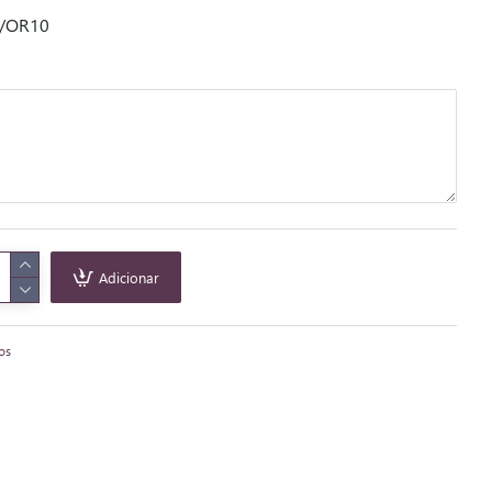
/OR10
Adicionar
tos