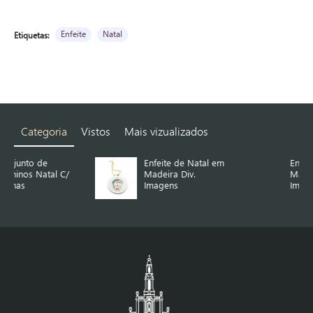
Enfeite
Natal
Etiquetas:
Categoria
Vistos
Mais vizualizados
Enfeite de Natal em
Enfeite de Natal em
/
Madeira Div.
Madeira Div.
Imagens
Imagens