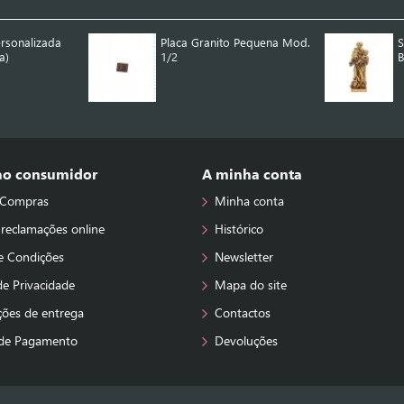
ersonalizada
Placa Granito Pequena Mod.
S
a)
1/2
B
 ao consumidor
A minha conta
 Compras
Minha conta
 reclamações online
Histórico
e Condições
Newsletter
 de Privacidade
Mapa do site
ções de entrega
Contactos
de Pagamento
Devoluções