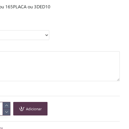
ou 165PLACA ou 3DED10
Adicionar
tos