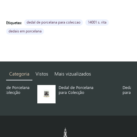
dedal de porcelana para coleccao
14001 s. rita
Etiquetas:
dedais em porcelana
Categoria
Vistos
Mais vizualizados
na
Dedal de Porcelana
Dedal de Porcelana
para Colecção
para Colecção