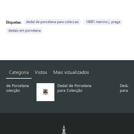
dedal de porcelana para coleccao
14001 menino j. praga
Etiquetas:
dedais em porcelana
Categoria
Vistos
Mais vizualizados
na
Dedal de Porcelana
Dedal de Porcelana
para Colecção
para Colecção