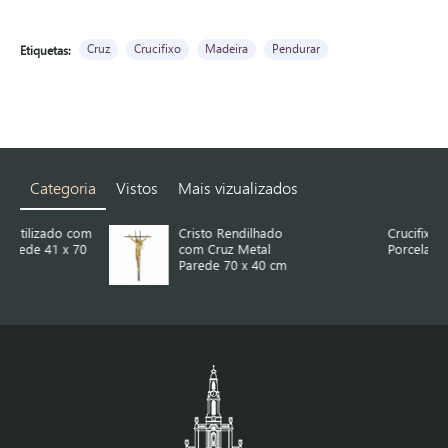
Cruz
Crucifixo
Madeira
Pendurar
Etiquetas:
Categoria
Vistos
Mais vizualizados
com
Cristo Rendilhado
Crucifixo Artesanal
70
com Cruz Metal
Porcelana e Grês
Parede 70 x 40 cm