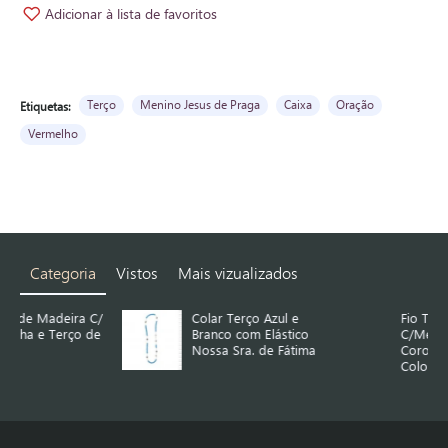
Adicionar à lista de favoritos
Terço
Menino Jesus de Praga
Caixa
Oração
Etiquetas:
Vermelho
Categoria
Vistos
Mais vizualizados
 C/
Colar Terço Azul e
Fio Terço Arg.
de
Branco com Elástico
C/Medalha Ap.
Nossa Sra. de Fátima
Coroada e Rosas
Color