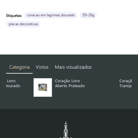
coracao em lagrimas dourado
55l-20g
Etiquetas:
placas decorativas
Categoria
Vistos
Mais vizualizados
Coração Livro
Coração Simples
Aberto Prateado
Transparente