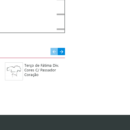
Terço de Fátima Div.
Moldura Parentesco
Cores C/ Passador
12*12 cm
Coração