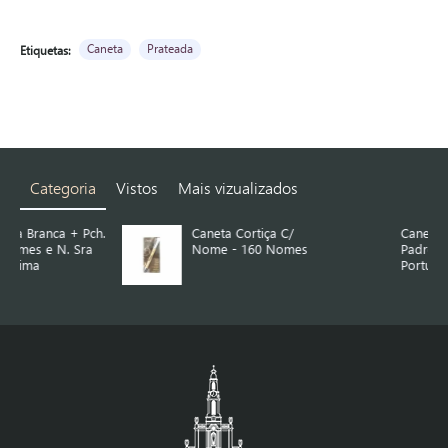
Caneta
Prateada
Etiquetas:
Categoria
Vistos
Mais vizualizados
Pch.
Caneta Cortiça C/
Caneta Cortiça C/
a
Nome - 160 Nomes
Padrões Azulejo
Português Sort.