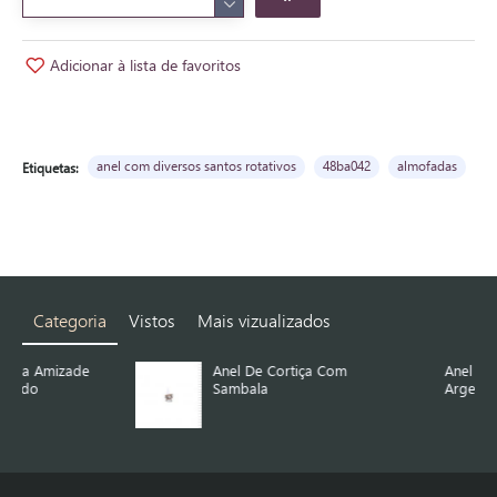
Adicionar à lista de favoritos
anel com diversos santos rotativos
48ba042
almofadas
Etiquetas:
Categoria
Vistos
Mais vizualizados
Anel De Cortiça Com
Anel Dezena
Sambala
Argentado